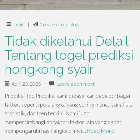
Login
|
Create a free blog
Tidak diketahui Detail
Tentang togel prediksi
hongkong syair
April 23, 2025
|
Leave a comment
Prediksi Top Prediksi kami didasarkan pada berbagai
faktor, seperti pola angka yang sering muncul, analisis
statistik, dan tren terkini. Kami juga
mempertimbangkan faktor-faktor lain yang dapat
mempengaruhi hasil angka princi…
Read More